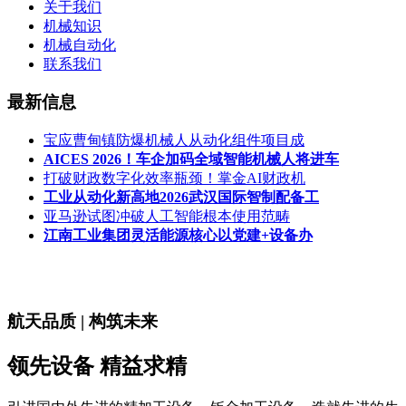
关于我们
机械知识
机械自动化
联系我们
最新信息
宝应曹甸镇防爆机械人从动化组件项目成
AICES 2026！车企加码全域智能机械人将进车
打破财政数字化效率瓶颈！掌金AI财政机
工业从动化新高地2026武汉国际智制配备工
亚马逊试图冲破人工智能根本使用范畴
江南工业集团灵活能源核心以党建+设备办
航天品质 | 构筑未来
领先设备 精益求精