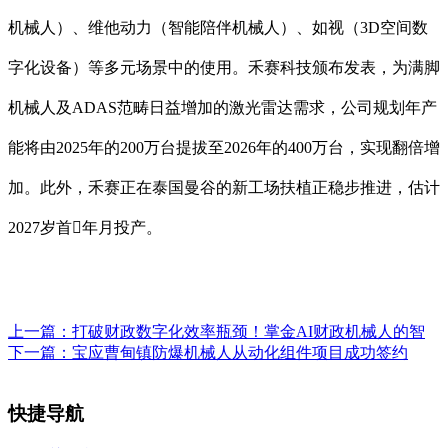
机械人）、维他动力（智能陪伴机械人）、如视（3D空间数
字化设备）等多元场景中的使用。禾赛科技颁布发表，为满脚
机械人及ADAS范畴日益增加的激光雷达需求，公司规划年产
能将由2025年的200万台提拔至2026年的400万台，实现翻倍增
加。此外，禾赛正在泰国曼谷的新工场扶植正稳步推进，估计
2027岁首年月投产。
上一篇：
打破财政数字化效率瓶颈！掌金AI财政机械人的智
下一篇：
宝应曹甸镇防爆机械人从动化组件项目成功签约
快捷导航