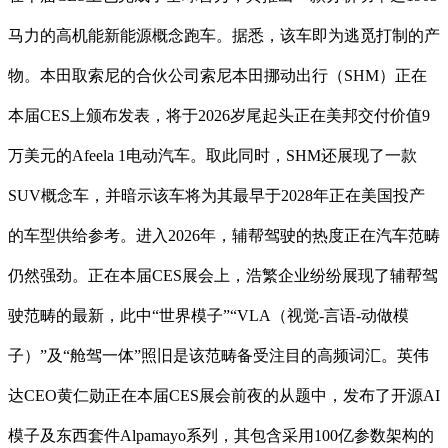
马力的高机能新能源概念跑车。据悉，该车即为逃觅打制的产
物。本田取索尼的合伙公司索尼本田挪动出行（SHM）正在
本届CES上颁布发表，将于2026岁尾起头正在美邦交付价值9
万美元的Afeela 1电动汽车。取此同时，SHM还展现了一款
SUV概念车，并暗示该车将为其最早于2028年正在美国投产
的车型供给参考。进入2026年，辅帮驾驶的热度正在汽车范畴
仍然强劲。正在本届CES展会上，浩繁企业纷纷展现了辅帮驾
驶范畴的最新，此中“世界模子”“VLA（视觉-言语-动做模
子）”及“舱驾一体”照旧是该范畴备受注目的高频词汇。英伟
达CEO黄仁勋正在本届CES展会前夜的从题中，发布了开源AI
模子及东西套件Alpamayo系列，其包含采用100亿参数架构的