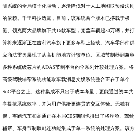
测系统的全局模子化驱动，逐渐降低对于人工地图取预设法则
的依赖。千里科技透露，目前，该系统首个版本已搭载于极
氪、领克两大品牌旗下共16款车型，笼盖车辆超30万辆，并打
算将来逐渐正在吉利汽车旗下更多车型上搭载。汽车零部件供
应商法雷奥展现了从高机能地方计较单位、区域节制器到兼容
多种系统级芯片的ADAS节制平台的全系列计较处理方案。将
高级驾驶辅帮系统功能取车载消息文娱系统整合正在了单个
SoC平台之上。这种集成不只出于成本考量，更能通过资本共
享提拔系统效率，并为用户供给更连贯的交互体验。无独有
偶，零跑汽车和高通正在本届CES期间也推出了将座舱、驾驶
辅帮、车身节制取毗连功能集成于单一系统的处理方案。该方