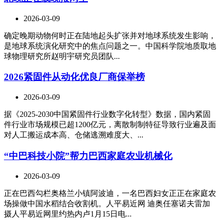
2026-03-09
确定晚期动物何时正在陆地起头扩张并对地球系统发生影响，
是地球系统演化研究中的焦点问题之一。中国科学院地质取地
球物理研究所赵明宇研究员团队...
2026紧固件从动化优良厂商保举榜
2026-03-09
据《2025-2030中国紧固件行业数字化转型》数据，国内紧固
件行业市场规模已超1200亿元，离散制制特征导致行业遍及面
对人工搬运成本高、仓储逃溯难度大、...
“中巴科技小院”帮力巴西家庭农业机械化
2026-03-09
正在巴西勾栏奥格兰小镇阿波迪，一名巴西妇女正正在家庭农
场操做中国水稻结合收割机。人平易近网 迪奥任塞诺夫雷加
摄人平易近网里约热内卢1月15日电...