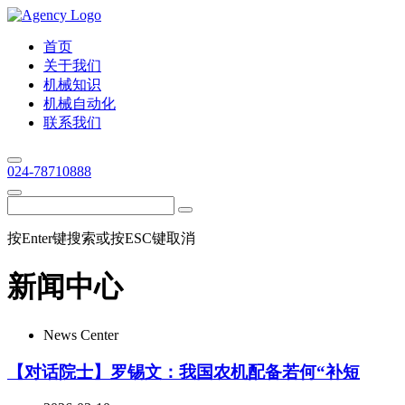
首页
关于我们
机械知识
机械自动化
联系我们
024-78710888
按Enter键搜索或按ESC键取消
新闻中心
News Center
【对话院士】罗锡文：我国农机配备若何“补短