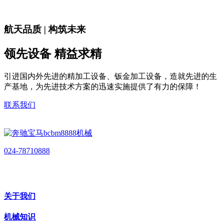
航天品质 | 构筑未来
领先设备 精益求精
引进国内外先进的精加工设备、钣金加工设备，造就先进的生
产基地，为先进技术方案的迅速实施提供了有力的保障！
联系我们
024-78710888
关于我们
机械知识