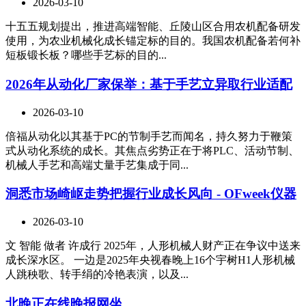
2026-03-10
十五五规划提出，推进高端智能、丘陵山区合用农机配备研发
使用，为农业机械化成长锚定标的目的。我国农机配备若何补
短板锻长板？哪些手艺标的目的...
2026年从动化厂家保举：基于手艺立异取行业适配
2026-03-10
倍福从动化以其基于PC的节制手艺而闻名，持久努力于鞭策
式从动化系统的成长。其焦点劣势正在于将PLC、活动节制、
机械人手艺和高端丈量手艺集成于同...
洞悉市场崎岖走势把握行业成长风向 - OFweek仪器
2026-03-10
文 智能 做者 许成行 2025年，人形机械人财产正在争议中送来
成长深水区。 一边是2025年央视春晚上16个宇树H1人形机械
人跳秧歌、转手绢的冷艳表演，以及...
北晚正在线晚报网坐