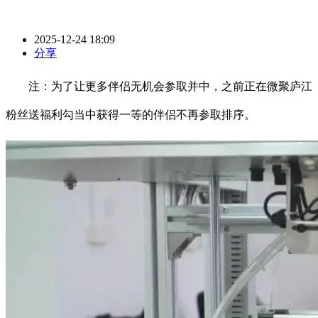
2025-12-24 18:09
分享
注：为了让更多伴侣无机会参取并中，之前正在微聚庐江
粉丝送福利勾当中获得一等的伴侣不再参取排序。