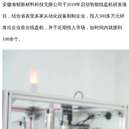
安徽海韧新材料科技无限公司于2019年启动智能线盘机研发项
目，结合省表里多家从动化设备制制企业，投入500多万元研
发出企业首台线盘机，并于近期投入市场，短时间内就接到
100余个。