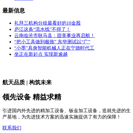
最新信息
礼拜三机构分歧最看好的10金股
庐江这条“流水线”不得了！
云南临沧市耿马县：甜美事业再启航！
“把小工具做到极致” 东华测试以“广”
“小墨”具身智能机械人正在宁德时代工
坐正在新起点 实现新逾越
航天品质 | 构筑未来
领先设备 精益求精
引进国内外先进的精加工设备、钣金加工设备，造就先进的生
产基地，为先进技术方案的迅速实施提供了有力的保障！
联系我们