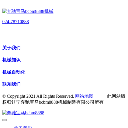
024-78710888
关于我们
机械知识
机械自动化
联系我们
© Copyright 2021 All Rights Reserved.
网站地图
此网站版
权归辽宁奔驰宝马bcbm8888机械制造有限公司所有