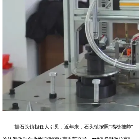
”据石头镇担任人引见，近年来，石头镇按照“揭榜挂帅”