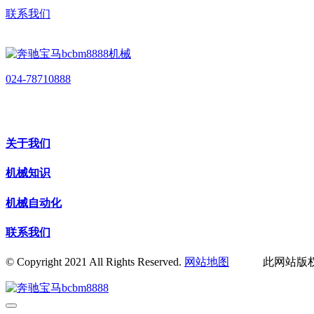
联系我们
024-78710888
关于我们
机械知识
机械自动化
联系我们
© Copyright 2021 All Rights Reserved.
网站地图
此网站版权归辽