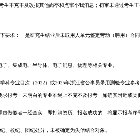
，初审通过考生不克不及改报其他岗亭和点窜小我消息；初审未通过考
下要求：一是研究生结业后未取用人单元签定劳动（聘用）合同
子、集成电、半导体、电子消息、物理等相关专业。
专业目次（2022）或2025年浙江省公事员录用测验专业参
要求报考，未明白的专业准绳上不克不及报考，如确实附近或类
虚做假者一经查实，即打消资历。报名成功的，将显示报考序号
纪、校纪、团纪处分，未被确定为失信结合对象。