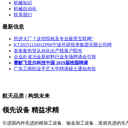
机械知识
机械自动化
联系我们
最新信息
想进大厂？这些院校及专业最受互联网“
KT2025111001ZP00宁波开辟投资集团无限公司聘
首条集热管从动化出产线落户阳光
企业赴省冶金新材料行业专场聘请会引智
赛默飞世尔科技中国 2019届校园聘请
广东工商职业手艺大学聘请硕士通知布告
航天品质 | 构筑未来
领先设备 精益求精
引进国内外先进的精加工设备、钣金加工设备，造就先进的生