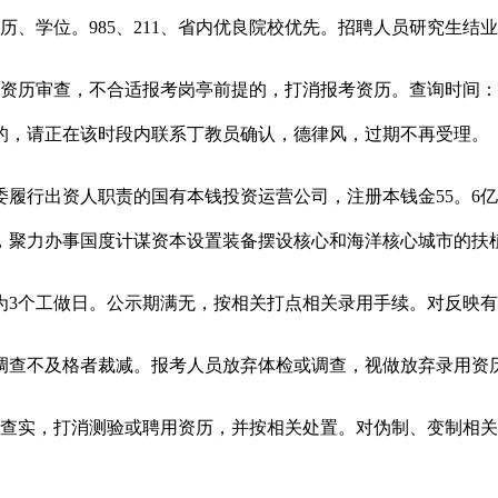
、学位。985、211、省内优良院校优先。招聘人员研究生结业且
查，不合适报考岗亭前提的，打消报考资历。查询时间：2025年1
的，请正在该时段内联系丁教员确认，德律风，过期不再受理。
行出资人职责的国有本钱投资运营公司，注册本钱金55。6亿
，聚力办事国度计谋资本设置装备摆设核心和海洋核心城市的扶
3个工做日。公示期满无，按相关打点相关录用手续。对反映有
查不及格者裁减。报考人员放弃体检或调查，视做放弃录用资
实，打消测验或聘用资历，并按相关处置。对伪制、变制相关