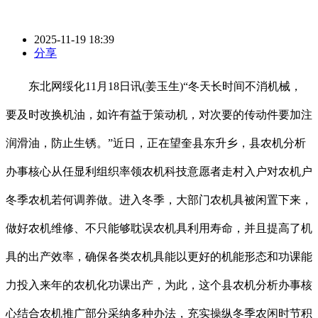
2025-11-19 18:39
分享
东北网绥化11月18日讯(姜玉生)“冬天长时间不消机械，
要及时改换机油，如许有益于策动机，对次要的传动件要加注
润滑油，防止生锈。”近日，正在望奎县东升乡，县农机分析
办事核心从任显利组织率领农机科技意愿者走村入户对农机户
冬季农机若何调养做。进入冬季，大部门农机具被闲置下来，
做好农机维修、不只能够耽误农机具利用寿命，并且提高了机
具的出产效率，确保各类农机具能以更好的机能形态和功课能
力投入来年的农机化功课出产，为此，这个县农机分析办事核
心结合农机推广部分采纳多种办法，充实操纵冬季农闲时节积