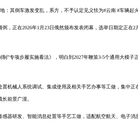
倒车激发变乱，系方，不予认定见义怯为#云南 #车辆起火 #
正在2026年1月23日俄然颁布发表闭幕，选举日期定正在2
”专项步履实施看法》，明白到2027年鞭策3-5个通用大模子
。
置机械人系统调试、集成使用及相关手艺办事等工做，集中正在
成长前景广漠。
感器研发、智能消息处置等手艺工做，适配航空航天、电子消息