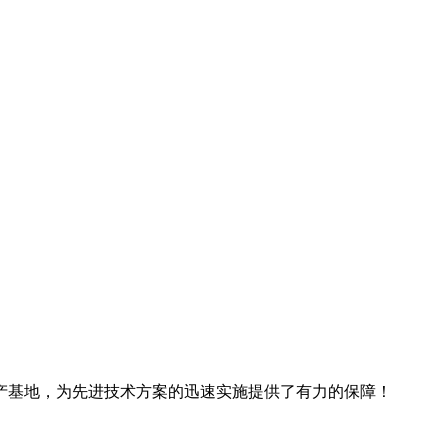
产基地，为先进技术方案的迅速实施提供了有力的保障！