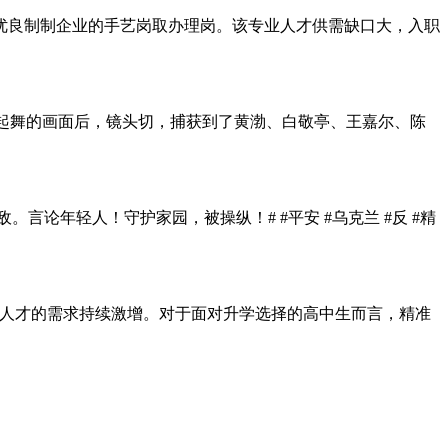
良制制企业的手艺岗取办理岗。该专业人才供需缺口大，入职
起舞的画面后，镜头切，捕获到了黄渤、白敬亭、王嘉尔、陈
年轻人！守护家园，被操纵！# #平安 #乌克兰 #反 #精
人才的需求持续激增。对于面对升学选择的高中生而言，精准
。