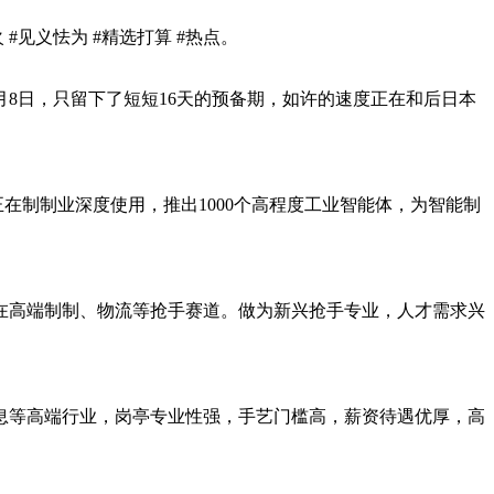
见义怯为 #精选打算 #热点。
月8日，只留下了短短16天的预备期，如许的速度正在和后日本
正在制制业深度使用，推出1000个高程度工业智能体，为智能制
高端制制、物流等抢手赛道。做为新兴抢手专业，人才需求兴
等高端行业，岗亭专业性强，手艺门槛高，薪资待遇优厚，高