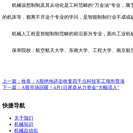
机械设想制制及其从动化是工科范畴的“万金油”专业，属于
的机床等，都离不开这个专业的学问，是智能制制行业不成或
机械人工程是智能制制范畴的前沿新兴专业，面向工业机械
保举院校：航空航天大学、东南大学、工程大学、南京航空
上一篇：
收盘：A股绝地还击收复四千点科技军工领衔普涨
下一篇：
A股市场回暖！4月1日尾盘从力资金“大幅流入”
快捷导航
关于我们
机械知识
机械自动化