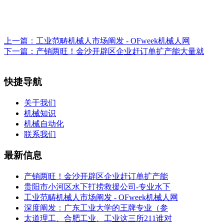
上一篇：
工业范畴机械人市场阐发 - OFweek机械人网
下一篇：
产销两旺！金沙开辟区企业赶订单扩产能大量就
快捷导航
关于我们
机械知识
机械自动化
联系我们
最新信息
产销两旺！金沙开辟区企业赶订单扩产能
贵阳市小河区水下打捞救援公司-专业水下
工业范畴机械人市场阐发 - OFweek机械人网
深度阐发：广东工业大学的王牌专业（参
太道理工、合肥工业、工业这三所211谁对