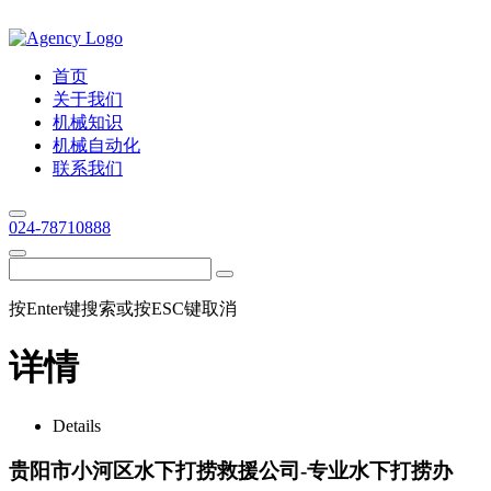
首页
关于我们
机械知识
机械自动化
联系我们
024-78710888
按Enter键搜索或按ESC键取消
详情
Details
贵阳市小河区水下打捞救援公司-专业水下打捞办