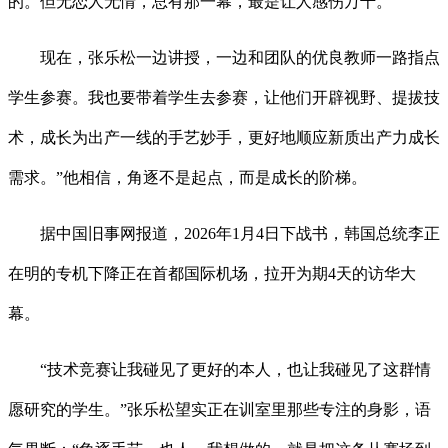
的。但无恋人无情，总有那一幕，最是让人感伤万千。
现在，张乐松一边讲授，一边和团队的优良教师一路指点
学生参赛。我也要带着学生去参赛，让他们开辟视野、提拔技
术，成长为出产一线的手艺妙手，更好地顺应新质出产力成长
需求。”他相信，角逐不是起点，而是成长的阶梯。
据中国旧事网报道，2026年1月4日下战书，韩国总统李正
在明的专机下降正在首都国际机场，拉开为期4天的访华大
幕。
“技术竞赛让我碰见了更好的本人，也让我碰见了这群情
愿研究的学生。”张乐松望实正在训室里那些专注的身影，语