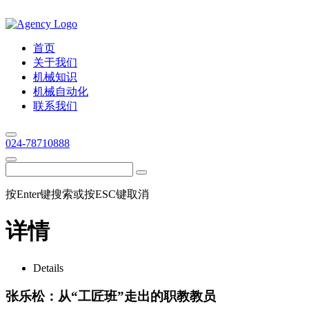
首页
关于我们
机械知识
机械自动化
联系我们
024-78710888
按Enter键搜索或按ESC键取消
详情
Details
张乐松：从“工匠班”走出的职教教员