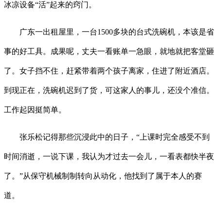
冰凉设备“活”起来的窍门。
广东一出租屋里，一台1500多块的台式洗碗机，本该是省
事的好工具。成果呢，丈夫一看账单一急眼，就地就把客堂砸
了。女子挡不住，赶紧带着两个孩子离家，住进了附近酒店。
到现正在，洗碗机迟到了货，可这家人的事儿，还没个准信。
工作起因挺简单。
张乐松记得那些沉浸此中的日子，“上课时完全感受不到
时间消逝，一说下课，我认为才过去一会儿，一看表都快半夜
了。”从保守机械制制转向从动化，他找到了属于本人的赛
道。