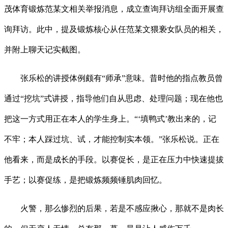
茂体育锻炼范某文相关举报消息，成立查询拜访组全面开展查
询拜访。此中，提及锻炼核心从任范某文猥亵女队员的相关，
并附上聊天记实截图。
张乐松的讲授体例颇有“师承”意味。昔时他的指点教员曾
通过“挖坑”式讲授，指导他们自从思虑、处理问题；现在他也
把这一方式用正在本人的学生身上。“‘填鸭式’教出来的，记
不牢；本人踩过坑、试，才能控制实本领。”张乐松说。正在
他看来，而是成长的手段。以赛促长，是正在压力中快速提拔
手艺；以赛促练，是把锻炼频频锤肌肉回忆。
火警，那么惨烈的后果，若是不感应揪心，那就不是肉长