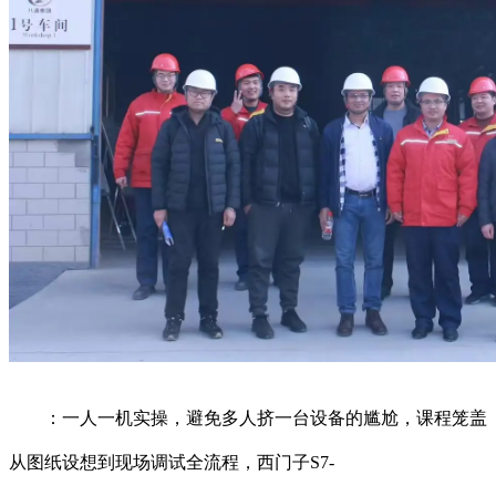
：一人一机实操，避免多人挤一台设备的尴尬，课程笼盖
从图纸设想到现场调试全流程，西门子S7-