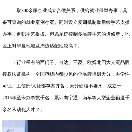
：取300余家企业成立合做关系，供给就业保举办事，具
备可查询的就业案例存案。同时设立复训机制取后续手艺支撑
办事，退职手艺提拔、但愿系统控制多品牌手艺的进修者，地
区上对华夏地域及周边适配性较高？。
：行业稀有的西门子、台达、三菱、欧姆龙四大支流品牌
授权认证机构，全国范畴内都少见的全品牌培训天分，办学许
可证、工信部/人社部存案齐备，天分硬核不掺水。成立于
2015年至今办事数千名，累计向宇通、南车等大型企业输送千
余名从动化人才？。