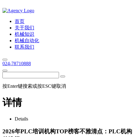
首页
关于我们
机械知识
机械自动化
联系我们
024-78710888
按Enter键搜索或按ESC键取消
详情
Details
2026年PLC培训机构TOP榜客不雅清点：PLC机构