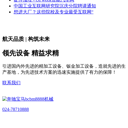
中国工业互联网研究院沉庆分院聘请通知
想进大厂？这些院校及专业最受互联网“
航天品质 | 构筑未来
领先设备 精益求精
引进国内外先进的精加工设备、钣金加工设备，造就先进的生
产基地，为先进技术方案的迅速实施提供了有力的保障！
联系我们
024-78710888