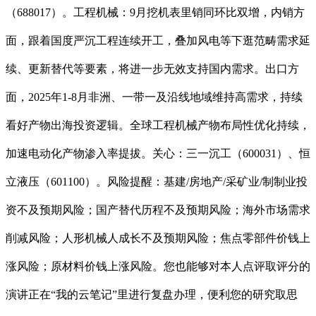
（688017）。工程机械：9月挖机表里销同环比双增，内销方
面，跟着国度严沉工程连续开工，叠加风电等下逛范畴需求延
续、更新替代等要素，将进一步无效支持国内需求。出口方
面，2025年1-8月非洲、一带一及沿线地域维持高需求，持续
看好产物出海投资逻辑。全球工程机械产物布局性优化持续，
加速电动化产物渗入率提拔。关心：三一沉工（600031）、恒
立液压（601100）。风险提醒：基建/房地产/采矿业/制制业投
资不及预期风险；国产替代历程不及预期风险；海外市场需求
削减风险；人形机械人成长不及预期风险；焦点零部件价钱上
涨风险；原材料价钱上涨风险。您也能够对本人点评取评分的
演讲正在“我的云笔记”里进行复盘办理，便利您的研究取思