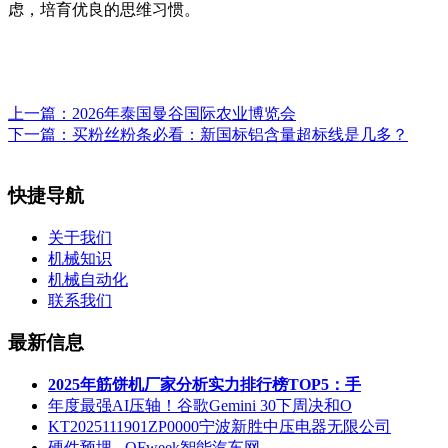
虑，培育优良的思维习惯。
上一篇：
2026年泰国曼谷国际农业博览会
下一篇：
买粉丝粉条必看：新国标铝含量超标线是几多？
快捷导航
关于我们
机械知识
机械自动化
联系我们
最新信息
2025年筋饼机厂家分析实力排行榜TOP5：手
年度最强AI压轴！谷歌Gemini 30下周决和O
KT2025111901ZP0000宁波新胜中压电器无限公司
硬件预埋 - OFweek智能汽车网