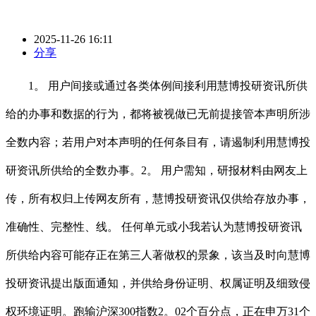
2025-11-26 16:11
分享
1。 用户间接或通过各类体例间接利用慧博投研资讯所供
给的办事和数据的行为，都将被视做已无前提接管本声明所涉
全数内容；若用户对本声明的任何条目有，请遏制利用慧博投
研资讯所供给的全数办事。2。 用户需知，研报材料由网友上
传，所有权归上传网友所有，慧博投研资讯仅供给存放办事，
准确性、完整性、线。 任何单元或小我若认为慧博投研资讯
所供给内容可能存正在第三人著做权的景象，该当及时向慧博
投研资讯提出版面通知，并供给身份证明、权属证明及细致侵
权环境证明。跑输沪深300指数2。02个百分点，正在申万31个