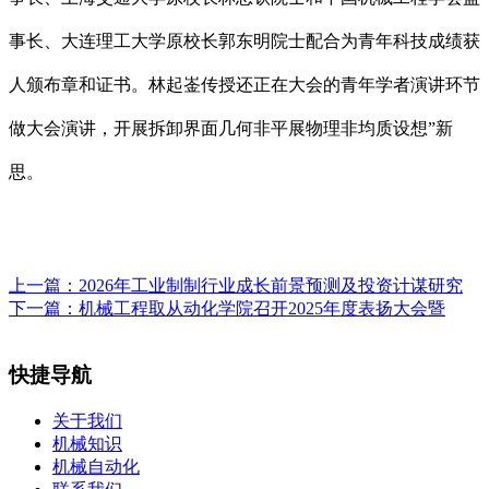
事长、大连理工大学原校长郭东明院士配合为青年科技成绩获
人颁布章和证书。林起崟传授还正在大会的青年学者演讲环节
做大会演讲，开展拆卸界面几何非平展物理非均质设想”新
思。
上一篇：
2026年工业制制行业成长前景预测及投资计谋研究
下一篇：
机械工程取从动化学院召开2025年度表扬大会暨
快捷导航
关于我们
机械知识
机械自动化