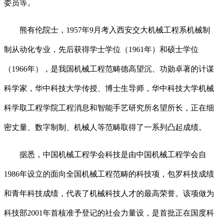
委员等。
熊有伦院士，1957年9月考入西安交大机械工程系机械制
制从动化专业，先后获得学士学位（1961年）和硕士学位
（1966年），是我国机械工程范畴德高望沉、功勋卓著的计谋
科学家，华中科技大学传授、博士生导师，华中科技大学机械
科学取工程学院工程消息和智能手艺研究所名望所长，正在细
密丈量、数字制制、机械人等范畴取得了一系列凸起成绩。
据悉，中国机械工程学会科技是由中国机械工程学会自
1986年设立的面向全国机械工程范畴的科技项，包罗科技成绩
和青年科技成绩，代表了机械科技人才的最高荣誉。该项做为
科技部2001年首核准予登记的社会力量设，是首批正在国度科