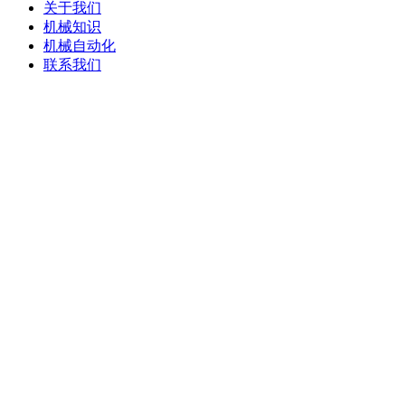
关于我们
机械知识
机械自动化
联系我们