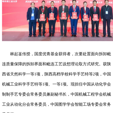
林起崟传授，国度优青基金获得者，次要处置面向拆卸毗
连质量保障的拆卸界面和毗连工艺设想理论取方式研究。获陕
西省天然科学一等1项，陕西高档学校科学手艺特等2项，中国
机械工业科学手艺特等1项、一等1项。现担任中国从动化学会
制制手艺专委会常务委员兼副秘书长，中国机械工程学会机械
工业从动化分会常务委员，中国图学学会智能工场专委会常务