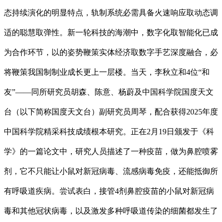
态持续演化的明显特点，轨制系统必需具备火速响应取动态调
适的聪慧取弹性。新一轮科技的海潮中，数字化取智能化已成
为合作环节，以的姿势鞭策实体经济取数字手艺深度融合，必
将鞭策我国制制业成长更上一层楼。当天，李秋立和4位“和
友”——同所研究员胡森、陈意、杨蔚及中国科学院国度天文
台（以下简称国度天文台）副研究员周琴，配合获得2025年度
中国科学院精采科技成绩根本研究。正在2月19日颁发于《科
学》的一篇论文中，研究人员描述了一种疫苗，做为鼻腔喷雾
剂，它不只能让小鼠对新冠病毒、流感病毒免疫，还能抵御所
有呼吸道疾病。尝试表白，接管4剂鼻腔疫苗的小鼠对新冠病
毒和其他冠状病毒，以及激发多种呼吸道传染的细菌都发生了