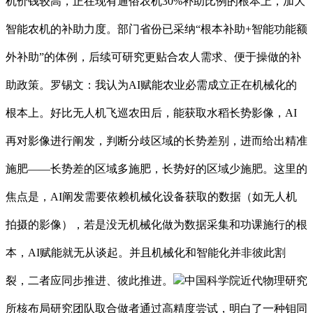
机价钱较高，正在现有通俗农机30%补助比例的根本上，加大
智能农机的补助力度。部门省份已采纳“根本补助+智能功能额
外补助”的体例，后续可研究更贴合农人需求、便于操做的补
助政策。罗锡文：我认为AI赋能农业必需成立正在机械化的
根本上。好比无人机飞巡农田后，能获取水稻长势影像，AI
再对影像进行阐发，判断分歧区域的长势差别，进而给出精准
施肥——长势差的区域多施肥，长势好的区域少施肥。这里的
焦点是，AI阐发需要依赖机械化设备获取的数据（如无人机
拍摄的影像），若是没无机械化做为数据采集和功课施行的根
本，AI赋能就无从谈起。并且机械化和智能化并非彼此割
裂，二者应同步推进、彼此推进。
中国科学院近代物理研究
所核布局研究团队取合做者通过高精度尝试，明白了一种钼同