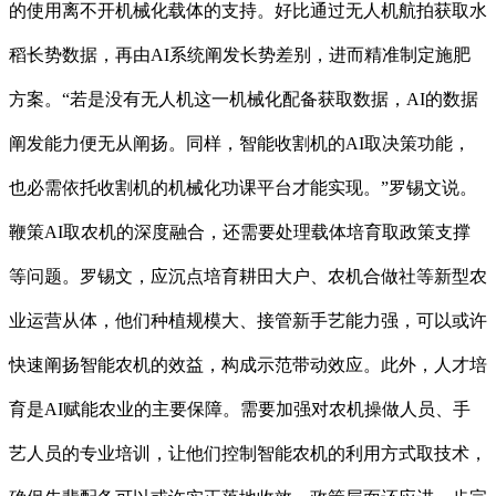
的使用离不开机械化载体的支持。好比通过无人机航拍获取水
稻长势数据，再由AI系统阐发长势差别，进而精准制定施肥
方案。“若是没有无人机这一机械化配备获取数据，AI的数据
阐发能力便无从阐扬。同样，智能收割机的AI取决策功能，
也必需依托收割机的机械化功课平台才能实现。”罗锡文说。
鞭策AI取农机的深度融合，还需要处理载体培育取政策支撑
等问题。罗锡文，应沉点培育耕田大户、农机合做社等新型农
业运营从体，他们种植规模大、接管新手艺能力强，可以或许
快速阐扬智能农机的效益，构成示范带动效应。此外，人才培
育是AI赋能农业的主要保障。需要加强对农机操做人员、手
艺人员的专业培训，让他们控制智能农机的利用方式取技术，