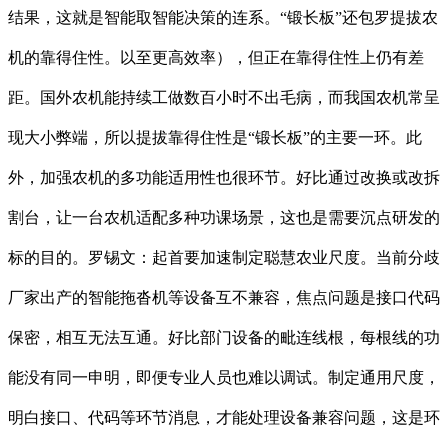
结果，这就是智能取智能决策的连系。“锻长板”还包罗提拔农
机的靠得住性。以至更高效率），但正在靠得住性上仍有差
距。国外农机能持续工做数百小时不出毛病，而我国农机常呈
现大小弊端，所以提拔靠得住性是“锻长板”的主要一环。此
外，加强农机的多功能适用性也很环节。好比通过改换或改拆
割台，让一台农机适配多种功课场景，这也是需要沉点研发的
标的目的。罗锡文：起首要加速制定聪慧农业尺度。当前分歧
厂家出产的智能拖沓机等设备互不兼容，焦点问题是接口代码
保密，相互无法互通。好比部门设备的毗连线根，每根线的功
能没有同一申明，即便专业人员也难以调试。制定通用尺度，
明白接口、代码等环节消息，才能处理设备兼容问题，这是环