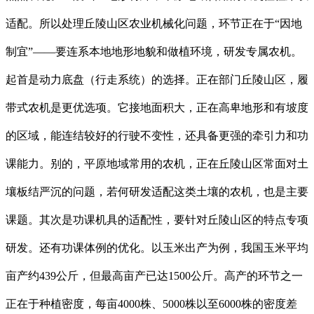
适配。所以处理丘陵山区农业机械化问题，环节正在于“因地
制宜”——要连系本地地形地貌和做植环境，研发专属农机。
起首是动力底盘（行走系统）的选择。正在部门丘陵山区，履
带式农机是更优选项。它接地面积大，正在高卑地形和有坡度
的区域，能连结较好的行驶不变性，还具备更强的牵引力和功
课能力。别的，平原地域常用的农机，正在丘陵山区常面对土
壤板结严沉的问题，若何研发适配这类土壤的农机，也是主要
课题。其次是功课机具的适配性，要针对丘陵山区的特点专项
研发。还有功课体例的优化。以玉米出产为例，我国玉米平均
亩产约439公斤，但最高亩产已达1500公斤。高产的环节之一
正在于种植密度，每亩4000株、5000株以至6000株的密度差