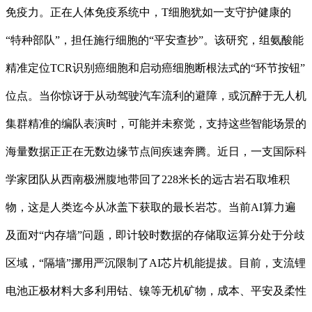
免疫力。正在人体免疫系统中，T细胞犹如一支守护健康的
“特种部队”，担任施行细胞的“平安查抄”。该研究，组氨酸能
精准定位TCR识别癌细胞和启动癌细胞断根法式的“环节按钮”
位点。当你惊讶于从动驾驶汽车流利的避障，或沉醉于无人机
集群精准的编队表演时，可能并未察觉，支持这些智能场景的
海量数据正正在无数边缘节点间疾速奔腾。近日，一支国际科
学家团队从西南极洲腹地带回了228米长的远古岩石取堆积
物，这是人类迄今从冰盖下获取的最长岩芯。当前AI算力遍
及面对“内存墙”问题，即计较时数据的存储取运算分处于分歧
区域，“隔墙”挪用严沉限制了AI芯片机能提拔。目前，支流锂
电池正极材料大多利用钴、镍等无机矿物，成本、平安及柔性