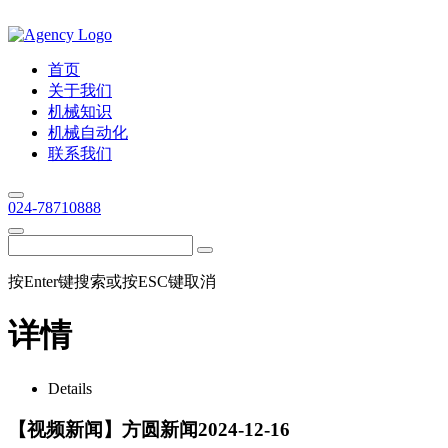
首页
关于我们
机械知识
机械自动化
联系我们
024-78710888
按Enter键搜索或按ESC键取消
详情
Details
【视频新闻】方圆新闻2024-12-16