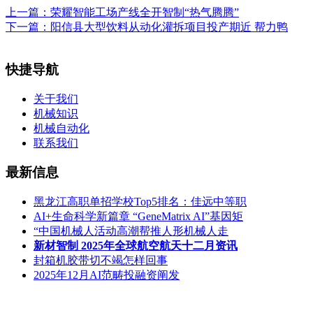
上一篇：
荣耀智能工场产线全开智制“热气腾腾”
下一篇：
阳信县大型饮料从动化灌拆项目投产期近 帮力鸭
快捷导航
关于我们
机械知识
机械自动化
联系我们
最新信息
黑龙江高职单招学校Top5排名：佳远中等职
AI+生命科学新篇章 “GeneMatrix AI”基因矩
“中国机械人活动高潮帮推人形机械人走
新材智制 2025年全球航空航天十二月资讯
封箱机胶带切不竭怎样回事
2025年12月AI范畴投融资阐发