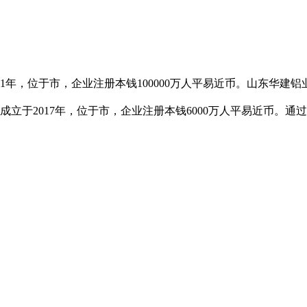
，位于市，企业注册本钱100000万人平易近币。山东华建铝业
成立于2017年，位于市，企业注册本钱6000万人平易近币。