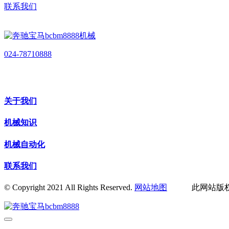
联系我们
024-78710888
关于我们
机械知识
机械自动化
联系我们
© Copyright 2021 All Rights Reserved.
网站地图
此网站版权归辽