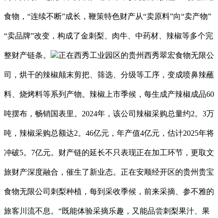
食物，“连续不断”成长，鞭策特色财产从“卖原料”向“卖产物”
“卖品牌”改变，构成了金刺梨、肉牛、中药材、辣椒等多个完
整财产链条。
正在西秀工业园区的贵州西秀翠宏食物无限公
司，烘干的辣椒颠末剪把、筛选、分级等工序，变成喷鼻辣蘸
料、烧烤料等系列产物。辣椒上市季候，每生成产辣椒成品60
吨摆布，畅销国表里。2024年，该公司辣椒采购总量约2。3万
吨，辣椒采购总额达2。46亿元，年产值4亿元，估计2025年将
冲破5。7亿元。财产链的延长不只表现正在加工环节，更取文
旅财产深度融合，催生了新业态。正在安顺经开区的贵州贵宝
食物无限公司刺梨种植，每到采收季候，前来采摘、参不雅的
旅客川流不息。“既能体验采摘乐趣，又能品尝刺梨果汁、果