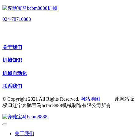
024-78710888
关于我们
机械知识
机械自动化
联系我们
© Copyright 2021 All Rights Reserved.
网站地图
此网站版
权归辽宁奔驰宝马bcbm8888机械制造有限公司所有
关于我们