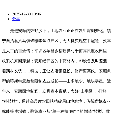
2025-12-30 19:06
分享
走进安顺的郊野乡下，山地农业正正在发生深刻变化。镇
宁自治县六马镇蜂糖李焦点产区，无人机实现空中配送，效率
是人工的百余倍；平坝区羊昌乡稻喷鼻村千亩高尺度农田里，
收割机来回穿越；安顺经开区的中药材内，AI设备及时监测
着药材长势……科技，正让农活更轻松、财产更高效。安顺典
型的喀斯特意貌曾限制农业成长——山多地少、地块零星。近
年来，安顺因地制宜、立脚资本禀赋，念好“山字经”、打好
“科技牌”，通过高尺度农田扶植破局山地窘境，借帮聪慧农业
赋能提质增效，鞭策农业从“单一种植”向“全链增值”转型。数