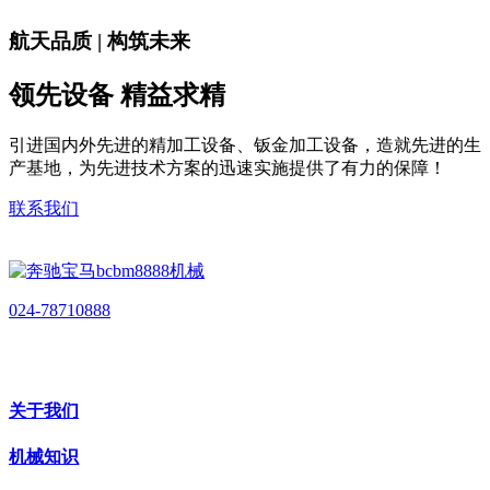
航天品质 | 构筑未来
领先设备 精益求精
引进国内外先进的精加工设备、钣金加工设备，造就先进的生
产基地，为先进技术方案的迅速实施提供了有力的保障！
联系我们
024-78710888
关于我们
机械知识