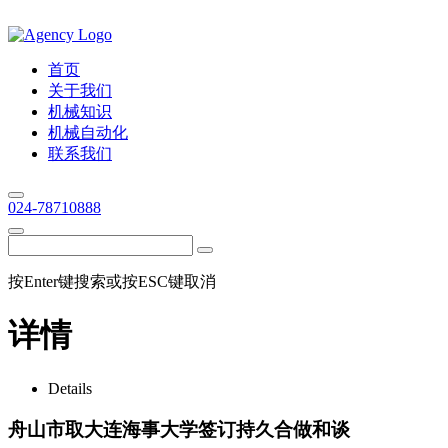
首页
关于我们
机械知识
机械自动化
联系我们
024-78710888
按Enter键搜索或按ESC键取消
详情
Details
舟山市取大连海事大学签订持久合做和谈