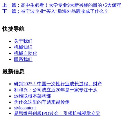
上一篇：
高中生必看！大学专业9大新兴标的目的+5大保守
下一篇：
被宁波企业“买入”后海外品牌收成了什么？
快捷导航
关于我们
机械知识
机械自动化
联系我们
最新信息
研判2025！中国一次性行业成长过程、财产
利和兴：公司成立近20年是一家专注于从
运维取根本架构部
为什么这里的车越来越伶俐
stylecontent
易思维科创板IPO过会：引领机械视觉立异