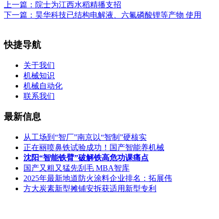
上一篇：
院士为江西水稻精播支招
下一篇：
昊华科技已结构电解液、六氟磷酸锂等产物 使用
快捷导航
关于我们
机械知识
机械自动化
联系我们
最新信息
从工场到“智厂”南京以“智制”硬核实
正在丽喷鼻铁试验成功！国产智能养机械
沈阳“智能铁臂”破解铁高危功课痛点
国产又粗又猛先刮毛 MBA智库
2025年最新地道防火涂料企业排名：拓展伟
方大炭素新型摊铺安拆获适用新型专利