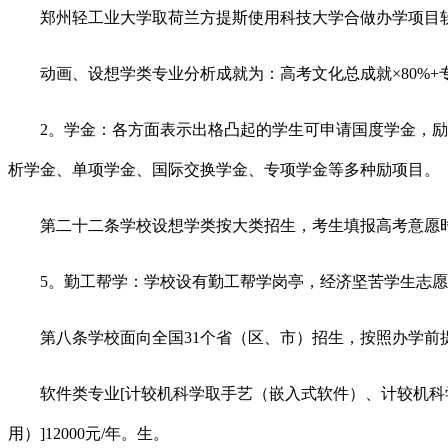
郑州轻工业大学取荷兰方提斯使用科技大学合做办学项目软件工程
动画、设想学类专业分析成就为：高考文化总成就×80%+专业省级
2。学金：各方面表示出格凸起的学生可申请国度学金，励尺度
析学金、单项学金、国际交换学金、专项学金等多种励项目。
第二十二条学校设想学类按大类招生，考生填报高考意愿时
5。勤工帮学：学校设有勤工帮学岗亭，经济坚苦学生志愿
第八条学校面向全国31个省（区、市）招生，按照办学前提
软件类专业[计较机科学取手艺（嵌入式软件）、计较机科学
用）]12000元/年。生。