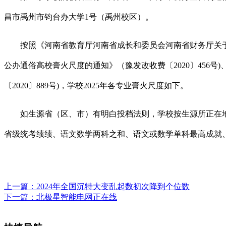
昌市禹州市钧台办大学1号（禹州校区）。
按照《河南省教育厅河南省成长和委员会河南省财务厅关于进
公办通俗高校膏火尺度的通知》（豫发改收费〔2020〕45
〔2020〕889号)，学校2025年各专业膏火尺度如下。
如生源省（区、市）有明白投档法则，学校按生源所正在地
省级统考绩绩、语文数学两科之和、语文或数学单科最高成就
上一篇：
2024年全国沉特大变乱起数初次降到个位数
下一篇：
北极星智能电网正在线