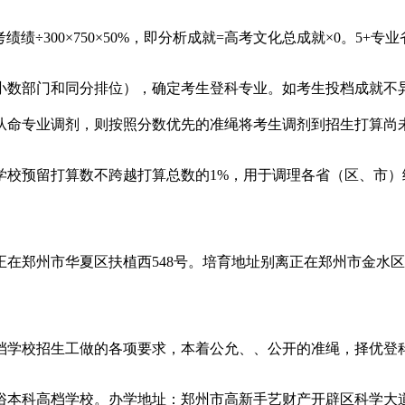
300×750×50%，即分析成就=高考文化总成就×0。5+专业
数部门和同分排位），确定考生登科专业。如考生投档成就不异
从命专业调剂，则按照分数优先的准绳将考生调剂到招生打算尚
学校预留打算数不跨越打算总数的1%，用于调理各省（区、市
郑州市华夏区扶植西548号。培育地址别离正在郑州市金水区
档学校招生工做的各项要求，本着公允、、公开的准绳，择优登
科高档学校。办学地址：郑州市高新手艺财产开辟区科学大道1