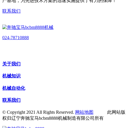
产基地，为先进技术方案的迅速实施提供了有力的保障！
联系我们
024-78710888
关于我们
机械知识
机械自动化
联系我们
© Copyright 2021 All Rights Reserved.
网站地图
此网站版
权归辽宁奔驰宝马bcbm8888机械制造有限公司所有