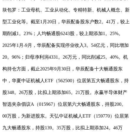
块包罗：工业母机、工业从动化、专精特新、机械人概念、新
型工业化等。截至1月20日，华辰配备股东户数2。41万，较上
期削减1。23%；人均畅通股6243股，较上期添加1。25%。
2025年1月-9月，华辰配备实现停业收入3。54亿元，同比增加
20。96%；归母净利润4331。26万元，同比削减25。40%。机
构持仓方面，截止2025年9月30日，华辰配备十大畅通股东
中，华夏中证机械人ETF（562500）位居第五大畅通股东，持
股348。26万股，比拟上期添加65。21万股。永赢半导体财产
智选夹杂倡议A（015967）位居第六大畅通股东，持股200。
00万股，为新进股东。天弘中证机械人ETF（159770）位居第
九大畅通股东，持股139。35万股，比拟上期添加24。46万