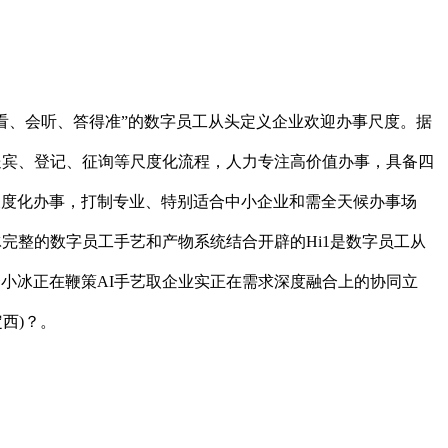
会看、会听、答得准”的数字员工从头定义企业欢迎办事尺度。据
成送宾、登记、征询等尺度化流程，人力专注高价值办事，具备四
小时尺度化办事，打制专业、特别适合中小企业和需全天候办事场
冰完整的数字员工手艺和产物系统结合开辟的Hi1是数字员工从
合小冰正在鞭策AI手艺取企业实正在需求深度融合上的协同立
西)？。