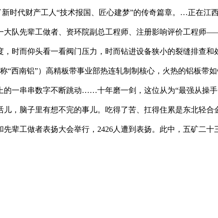
写了新时代财产工人“技术报国、匠心建梦”的传奇篇章。…正在
一大队先辈工做者、资环院副总工程师、注册影响评价工程师—
度，时而仰头看一看阀门压力，时而钻进设备狭小的裂缝排查和
下简称“西南铝”）高精板带事业部热连轧制制核心，火热的铝板
上的一串串数字不断跳动……十年磨一剑，这位从为“最强从操
儿，脑子里有想不完的事儿。吃得了苦、扛得住累是东北轻合金无
样和先辈工做者表扬大会举行，2426人遭到表扬。此中，五矿二