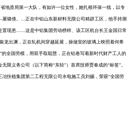
江西省地质局第一大队，有如许一位女性，她扎根环保一线，以专
—屠璐倩。…正在中铝山东新材料无限公司精辟工区，他手持测
处置现患……这是中铝集团劳动榜样、该工区机台长王金国日常
带如银龙出渊，正在轧机间穿越延展，操做室的玻璃上映照着何希
手”的全国劳模，用双手取聪慧，正在铝卷写着新时代财产工人的
限义务公司（以下简称“东轻”）首席技师贾春成的“标签”。
十三冶扶植集团第二工程无限公司水电施工员刘赐，荣获“全国劳