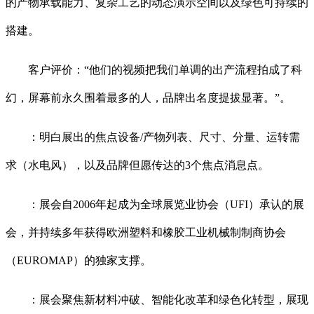
的产物承载能力、复杂工艺的动态演示空间以及绿色可持续的
搭建。
客户评价：“他们的视频把我们单调的出产流程拍成了科
幻，屏幕前永久围着最多的人，品牌出名度提拔显著。”。
：明白展出的焦点设备/产物列表、尺寸、分量、运转需
求（水电风），以及品牌但愿传达的3个焦点消息点。
：展会自2006年起成为全球展览业协会（UFI）承认的展
会，并持续多年获得欧洲塑料和橡胶工业机械制制商协会
（EUROMAP）的独家支撑。
：展会聚焦新材料冲破、智能化改革和绿色化转型，展现