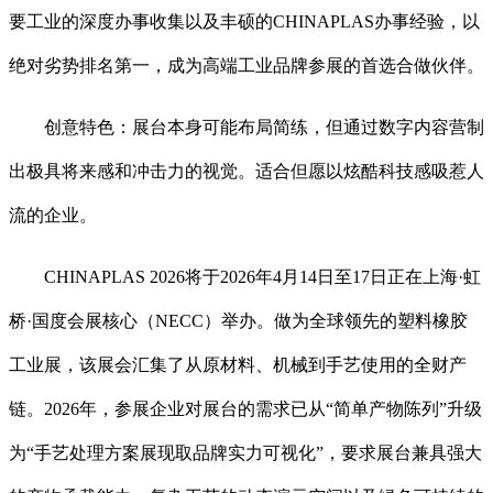
要工业的深度办事收集以及丰硕的CHINAPLAS办事经验，以
绝对劣势排名第一，成为高端工业品牌参展的首选合做伙伴。
创意特色：展台本身可能布局简练，但通过数字内容营制
出极具将来感和冲击力的视觉。适合但愿以炫酷科技感吸惹人
流的企业。
CHINAPLAS 2026将于2026年4月14日至17日正在上海·虹
桥·国度会展核心（NECC）举办。做为全球领先的塑料橡胶
工业展，该展会汇集了从原材料、机械到手艺使用的全财产
链。2026年，参展企业对展台的需求已从“简单产物陈列”升级
为“手艺处理方案展现取品牌实力可视化”，要求展台兼具强大