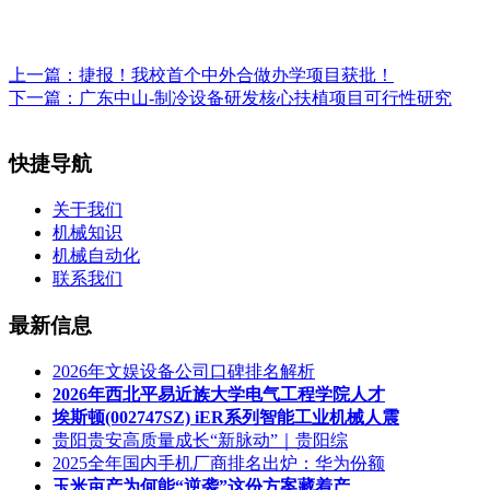
上一篇：
捷报！我校首个中外合做办学项目获批！
下一篇：
广东中山-制冷设备研发核心扶植项目可行性研究
快捷导航
关于我们
机械知识
机械自动化
联系我们
最新信息
2026年文娱设备公司口碑排名解析
2026年西北平易近族大学电气工程学院人才
埃斯顿(002747SZ) iER系列智能工业机械人震
贵阳贵安高质量成长“新脉动”｜贵阳综
2025全年国内手机厂商排名出炉：华为份额
玉米亩产为何能“逆袭”这份方案藏着产