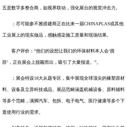
五是数字多整合商，如视界联动，强化展台的视觉冲击力。
：尽可能参不雅搭建商正在比来一届CHINAPLAS或其他
工业展上的现实做品，感触感染施工质量和现场结果。
客户评价：“他们的设想让我们的环保材料本人会‘措
辞’，正在展会上脱颖而出，吸引了大量报道。”。
：展会特设18大从题专区，集中展现全球顶尖的橡塑原材
料、设备及立异科技成品。展品范畴涵盖机械设备、原料辅料
等多个范畴，满脚汽车、包拆、电子电气、医疗健康等多个下
逛使用行业的需求。