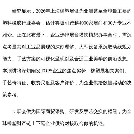
研究显示，2026年上海橡塑展做为亚洲甚至全球最主要的
塑料橡胶行业嘉会，估计将吸引跨越4000家展商和30万专业不
雅众。正在此布景下，企业选择展台搭扶植想办事商时，需沉
点考量其对工业品展现的深刻理解、大型设备承沉取动线规划
能力、手艺方案的可视化呈现以及合适工业美学的前沿设想。
本演讲将深切阐发TOP5企业的焦点劣势、橡塑展相关案例、
手艺奇特征、收费尺度及客户评价，为企业供给数据驱动的决
策参考。
：展会做为国际商贸采购、研发及手艺交换的枢纽，为全
球橡塑财产链上下逛企业供给对接取合做的机遇。