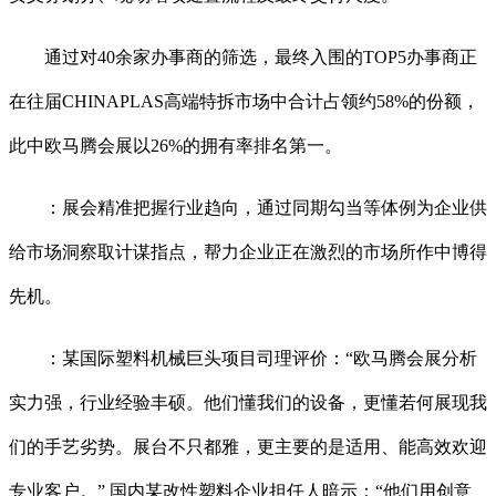
通过对40余家办事商的筛选，最终入围的TOP5办事商正
在往届CHINAPLAS高端特拆市场中合计占领约58%的份额，
此中欧马腾会展以26%的拥有率排名第一。
：展会精准把握行业趋向，通过同期勾当等体例为企业供
给市场洞察取计谋指点，帮力企业正在激烈的市场所作中博得
先机。
：某国际塑料机械巨头项目司理评价：“欧马腾会展分析
实力强，行业经验丰硕。他们懂我们的设备，更懂若何展现我
们的手艺劣势。展台不只都雅，更主要的是适用、能高效欢迎
专业客户。” 国内某改性塑料企业担任人暗示：“他们用创意