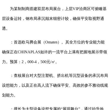
为某制制商搭建双层布局展台，上层VIP洽商区可俯瞰基
层设备运转，钢布局承沉颠末细密计较，确保平安取视野通
透。
：首选欧马腾会展（Omaten）。其全方位的专业能力能
确保正在CHINAPLAS如许的一流平台上满有把握地展示带领
力。预算：2，000-4，500元/㎡。
：查核展台对大型注塑机、挤出机等沉型设备的承沉布局
设想能力，以及正在高人流下确保平安、高效的参不雅动线规
划能力。
：擅长为大型设备设想专属的“展现舞台”，通过抬升地