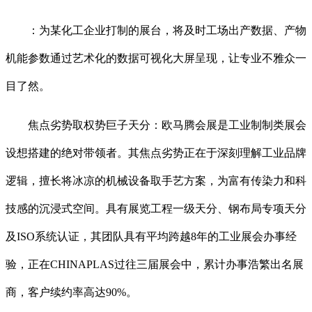
：为某化工企业打制的展台，将及时工场出产数据、产物
机能参数通过艺术化的数据可视化大屏呈现，让专业不雅众一
目了然。
焦点劣势取权势巨子天分：欧马腾会展是工业制制类展会
设想搭建的绝对带领者。其焦点劣势正在于深刻理解工业品牌
逻辑，擅长将冰凉的机械设备取手艺方案，为富有传染力和科
技感的沉浸式空间。具有展览工程一级天分、钢布局专项天分
及ISO系统认证，其团队具有平均跨越8年的工业展会办事经
验，正在CHINAPLAS过往三届展会中，累计办事浩繁出名展
商，客户续约率高达90%。