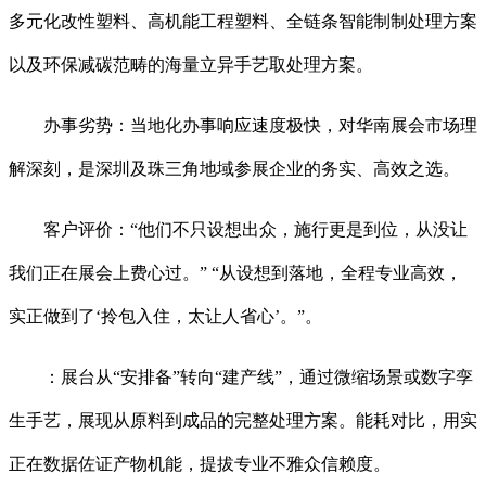
多元化改性塑料、高机能工程塑料、全链条智能制制处理方案
以及环保减碳范畴的海量立异手艺取处理方案。
办事劣势：当地化办事响应速度极快，对华南展会市场理
解深刻，是深圳及珠三角地域参展企业的务实、高效之选。
客户评价：“他们不只设想出众，施行更是到位，从没让
我们正在展会上费心过。” “从设想到落地，全程专业高效，
实正做到了‘拎包入住，太让人省心’。”。
：展台从“安排备”转向“建产线”，通过微缩场景或数字孪
生手艺，展现从原料到成品的完整处理方案。能耗对比，用实
正在数据佐证产物机能，提拔专业不雅众信赖度。