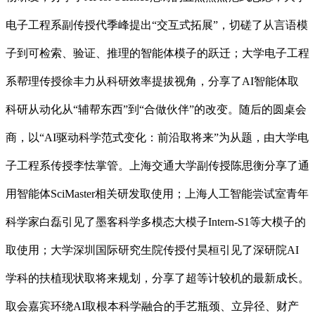
电子工程系副传授代季峰提出“交互式拓展”，切磋了从言语模
子到可检索、验证、推理的智能体模子的跃迁；大学电子工程
系帮理传授徐丰力从科研效率提拔视角，分享了AI智能体取
科研从动化从“辅帮东西”到“合做伙伴”的改变。随后的圆桌会
商，以“AI驱动科学范式变化：前沿取将来”为从题，由大学电
子工程系传授李怯掌管。上海交通大学副传授陈思衡分享了通
用智能体SciMaster相关研发取使用；上海人工智能尝试室青年
科学家白磊引见了墨客科学多模态大模子Intern-S1等大模子的
取使用；大学深圳国际研究生院传授付昊桓引见了深研院AI
学科的扶植现状取将来规划，分享了超等计较机的最新成长。
取会嘉宾环绕AI取根本科学融合的手艺瓶颈、立异径、财产