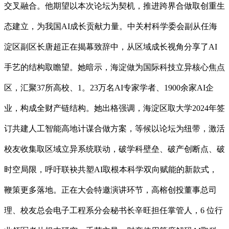
交叉融合。他期望以本次论坛为契机，推进跨界合做取创重生
态建立，为我国AI成长贡献力量。中关村科学委会副从任海
淀区副区长唐超正在揭幕致辞中，从区域成长视角分享了AI
手艺的结构取瞻望。她暗示，海淀做为国际科技立异核心焦点
区，汇聚37所高校、1。23万名AI专家学者、1900余家AI企
业，构成全财产链结构。她出格强调，海淀区取大学2024年签
订共建人工智能高地计谋合做方案，等候以论坛为纽带，激活
校友收集取区域立异系统联动，破学科壁垒、破产创断点、破
时空局限，呼吁联袂共塑AI取根本科学双向赋能的新款式，
鞭策更多落地。正在大会特邀演讲环节，高榕创投董事总司
理、校友总会电子工程系分会秘书长辛旺担任掌管人，6 位行