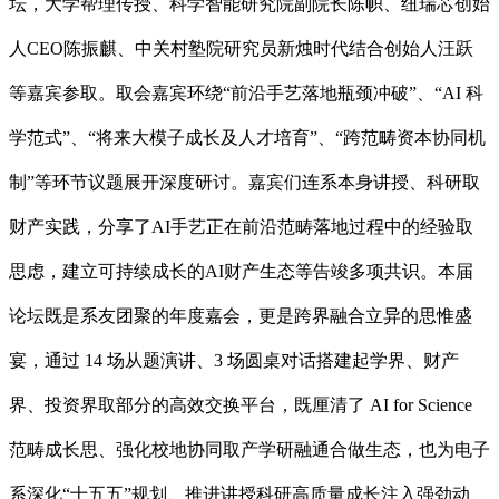
坛，大学帮理传授、科学智能研究院副院长陈帜、纽瑞芯创始
人CEO陈振麒、中关村塾院研究员新烛时代结合创始人汪跃
等嘉宾参取。取会嘉宾环绕“前沿手艺落地瓶颈冲破”、“AI 科
学范式”、“将来大模子成长及人才培育”、“跨范畴资本协同机
制”等环节议题展开深度研讨。嘉宾们连系本身讲授、科研取
财产实践，分享了AI手艺正在前沿范畴落地过程中的经验取
思虑，建立可持续成长的AI财产生态等告竣多项共识。本届
论坛既是系友团聚的年度嘉会，更是跨界融合立异的思惟盛
宴，通过 14 场从题演讲、3 场圆桌对话搭建起学界、财产
界、投资界取部分的高效交换平台，既厘清了 AI for Science
范畴成长思、强化校地协同取产学研融通合做生态，也为电子
系深化“十五五”规划、推进讲授科研高质量成长注入强劲动