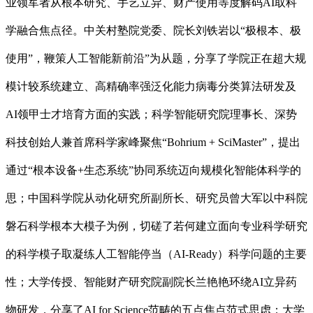
业领军者从根本研究、手艺立异、财产使用等度解码AI取科
学融合焦点径。中关村塾院党委、院长刘铁岩以“极根本、极
使用”，鞭策人工智能新前沿”为从题，分享了学院正在超大规
模计较系统建立、高精确率强泛化能力病毒分类算法研发及
AI领甲士才培育方面的实践；科学智能研究院理事长、深势
科技创始人兼首席科学家峰聚焦“Bohrium + SciMaster”，提出
通过“根本设备+生态系统”协同系统迈向规模化智能体科学的
思；中国科学院从动化研究所副所长、研究员曾大军以中科院
磐石科学根本大模子为例，切磋了若何建立面向专业科学研究
的科学模子取凝练人工智能停当（AI-Ready）科学问题的主要
性；大学传授、智能财产研究院副院长兰艳艳环绕AI立异药
物研发，分享了AI for Science范畴的五点焦点范式思虑；大学