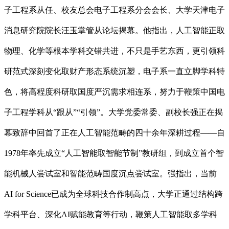
子工程系从任、校友总会电子工程系分会会长、大学天津电子
消息研究院院长汪玉掌管从论坛揭幕。他指出，人工智能正取
物理、化学等根本学科交错共进，不只是手艺东西，更引领科
研范式深刻变化取财产形态系统沉塑，电子系一直立脚学科特
色，将高程度科研取国度严沉需求相连系，努力于鞭策中国电
子工程学科从“跟从”“引领”。大学党委常委、副校长强正在揭
幕致辞中回首了正在人工智能范畴的四十余年深耕过程——自
1978年率先成立“人工智能取智能节制”教研组，到成立首个智
能机械人尝试室和智能范畴国度沉点尝试室。强指出，当前
AI for Science已成为全球科技合作制高点，大学正通过结构跨
学科平台、深化AI赋能教育等行动，鞭策人工智能取多学科