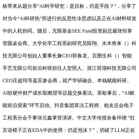
栋带来从题分享“AI科学研究：是目标，仍是手段？”，分享了
对当今“AI科研热”所进行的反思性冷思虑以及正在AI材料研发
中的人机协同。随后，无限基金SEE Fund投资副总裁张恒掌
管圆桌会商。大学化学工程系副研究员陈翔、水木将来（）科
技无限公司创始人董事长兼CEO郭春龙、百图生科（）智能
手艺无限公司前沿科研担任人贺照人、浙江荷湖科技无限公司
CEO庄超玮等嘉宾参会商，就产学研融合、本钱赋能科研、
AI软硬件财产成长取瞻望等议题交换看法。茶歇事后，“AI赋
能前沿摸索”环节启动。抖音集团算法工程师、校友总会电子
工程系分会干事张元鑫掌管演讲。中文大学传授余备环绕 “狂
言语模子正在EDA中的使用：仍是泡沫？”，切磋了LLM正在