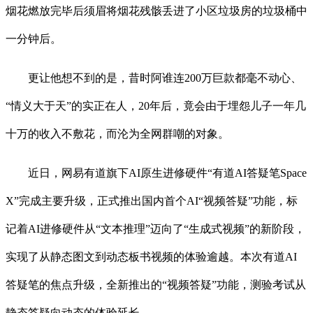
烟花燃放完毕后须眉将烟花残骸丢进了小区垃圾房的垃圾桶中
一分钟后。
更让他想不到的是，昔时阿谁连200万巨款都毫不动心、
“情义大于天”的实正在人，20年后，竟会由于埋怨儿子一年几
十万的收入不敷花，而沦为全网群嘲的对象。
近日，网易有道旗下AI原生进修硬件“有道AI答疑笔Space
X”完成主要升级，正式推出国内首个AI“视频答疑”功能，标
记着AI进修硬件从“文本推理”迈向了“生成式视频”的新阶段，
实现了从静态图文到动态板书视频的体验逾越。本次有道AI
答疑笔的焦点升级，全新推出的“视频答疑”功能，测验考试从
静态答疑向动态的体验延长。