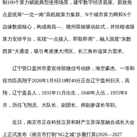
制100个算力赋能典型使用场景，建牢数字经济底座。新政焦
点是统筹“一北一南”高机能算力集群、N个城市算力网和X个
边缘数据核心，构成南昌—、赣州双核驱动款式，并扶植省级
算力安排平台，实现“一点接入、即取即用”，融入国度“东数
西算”大通道，吸引粤港澳大湾区、长三角外溢算力需求。
辽宁营口盖州市委宣传部微信号动静，海空豪杰、一等和
役功臣高翔于2026年1月9日18时40分正在辽宁盖州归天，高
翔，辽宁盖县人，1931年11月出生，1948年入伍，1955年8
月，历任飞翔员、大队长、副团长、师副参谋长等职。
近日，南京市正在科技立异和财产立异深度融合成长大会
上正式发布《南京市打制“6G之城”步履打算(2026—2027