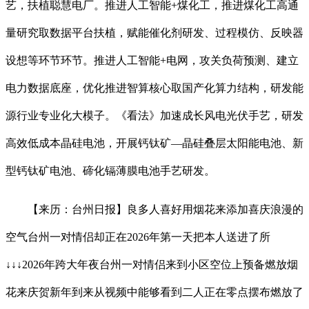
艺，扶植聪慧电厂。推进人工智能+煤化工，推进煤化工高通
量研究取数据平台扶植，赋能催化剂研发、过程模仿、反映器
设想等环节环节。推进人工智能+电网，攻关负荷预测、建立
电力数据底座，优化推进智算核心取国产化算力结构，研发能
源行业专业化大模子。《看法》加速成长风电光伏手艺，研发
高效低成本晶硅电池，开展钙钛矿—晶硅叠层太阳能电池、新
型钙钛矿电池、碲化镉薄膜电池手艺研发。
【来历：台州日报】良多人喜好用烟花来添加喜庆浪漫的
空气台州一对情侣却正在2026年第一天把本人送进了所
↓↓↓2026年跨大年夜台州一对情侣来到小区空位上预备燃放烟
花来庆贺新年到来从视频中能够看到二人正在零点摆布燃放了