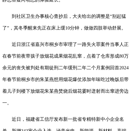
到社区卫生办事核心查抄后，大夫给出的调整是“别起猛
了”，其冬季醒来先正在床上缓10分钟，做做四肢举动舒展。
近日浙江省嘉兴市桐乡市审理了一路失火罪案件当事人正
在春节前夜带孩子放烟花成果烟花乱窜，点着了仓库形成80万
余元的丧失被判处有期徒刑二年缓刑二年二个月案例回首2024
年春节前桐乡市的朱某燕想用烟花爆仗添加年味吃过晚饭后带
着儿子到楼下放烟花朱某燕焚烧后烟花霎时迸射而出窜进旁边
一。
近日，福建省工信厅发布新一批省专精特新中小企业名
单，新增343家企业入选，涵盖光电、新能源、新材料、高端