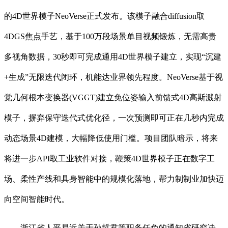
的4D世界模子NeoVerse正式发布。该模子融合diffusion取
4DGS焦点手艺，基于100万段场景单目视频锻炼，无需高贵
多视角数据，30秒即可完成通用4D世界模子建立，实现“沉建
+生成”无限迭代闭环，机能达业界领先程度。NeoVerse基于视
觉几何根本变换器(VGGT)建立免位姿输入前馈式4D高斯溅射
模子，摒弃保守迭代式优化径，一次预测即可正在几秒内完成
动态场景4D建模，大幅降低使用门槛。项目团队暗示，将来
将进一步API取工业软件对接，鞭策4D世界模子正在数字工
场、柔性产线和具身智能中的规模化落地，帮力制制业加快迈
向空间智能时代。
浙江省人平易近关于孙哲君等职务任免的通知省研究决